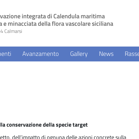
vazione integrata di Calendula maritima
a e minacciata della flora vascolare siciliana
4 Calmarsi
enti
Avanzamento
Gallery
News
Rass
lla conservazione della specie target
getto, dell’impatto di ognuna delle azioni concrete sulla