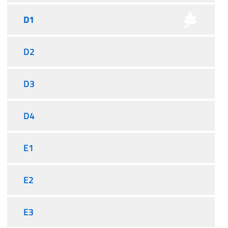
D1
D2
D3
D4
E1
E2
E3