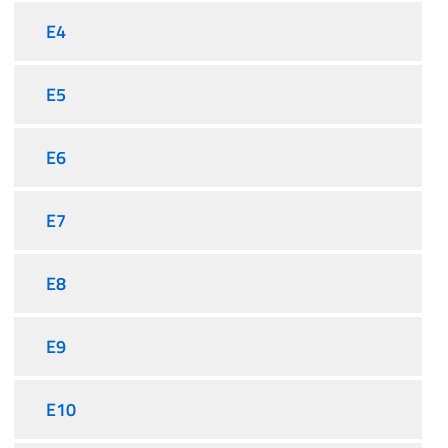
E4
E5
E6
E7
E8
E9
E10