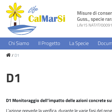
Skip
to
Misure di conser
content
Guss., specie rar
Life15 NAT/IT/00091
Chi Siamo
Il Progetto
La Specie
Docum
/
D1
D1
D1 Monitoraggio dell’impatto delle azioni concrete su
L’azione prevede la verifica, durante le varie fasi del pro