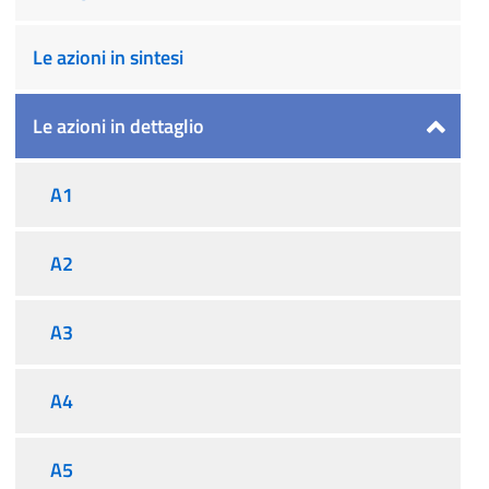
Le azioni in sintesi
Le azioni in dettaglio
A1
A2
A3
A4
A5