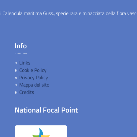
 Calendula maritima Guss., specie rara e minacciata della flora vasco
Info
Links
Cookie Policy
Privacy Policy
Mappa del sito
Credits
National Focal Point