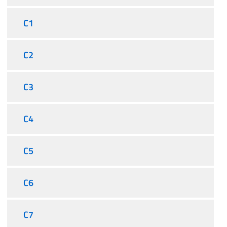
C1
C2
C3
C4
C5
C6
C7