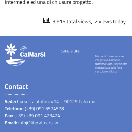
intermedie ed una di chiusura progetto.
3,916 total views, 2 views today
CalMarSi LIFE
Misure di conservazione
integrata di Calendula
maritima Guss., specie rara
e minacciata della flora
vascolare siciliana
Contact
Sede:
Corso Calatafimi 414 – 90129 Palermo
Telefono:
(+39) 091 6574578
Fax:
(+39) +39 091 423424
Email:
info@lifecalmarsi.eu