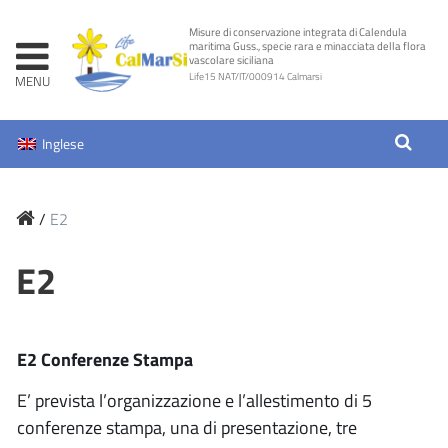
Skip
Misure di conservazione integrata di Calendula
to
maritima Guss., specie rara e minacciata della flora
vascolare siciliana
content
Life15 NAT/IT/000914 Calmarsi
Inglese
/
E2
E2
E2 Conferenze Stampa
E’ prevista l’organizzazione e l’allestimento di 5
conferenze stampa, una di presentazione, tre