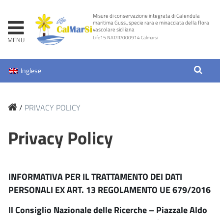
Skip
Misure di conservazione integrata di Calendula
to
maritima Guss., specie rara e minacciata della flora
vascolare siciliana
content
Life15 NAT/IT/000914 Calmarsi
Inglese
/
PRIVACY POLICY
Privacy Policy
INFORMATIVA PER IL TRATTAMENTO DEI DATI
PERSONALI EX ART. 13 REGOLAMENTO UE 679/2016
Il Consiglio Nazionale delle Ricerche – Piazzale Aldo