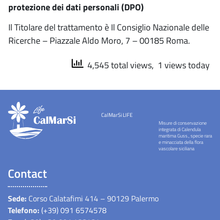
protezione dei dati personali (DPO)
Il Titolare del trattamento è Il Consiglio Nazionale delle
Ricerche – Piazzale Aldo Moro, 7 – 00185 Roma.
4,545 total views, 1 views today
CalMarSi LIFE
Misure di conservazione
integrata di Calendula
maritima Guss., specie rara
e minacciata della flora
vascolare siciliana
Contact
Sede:
Corso Calatafimi 414 – 90129 Palermo
Telefono:
(+39) 091 6574578