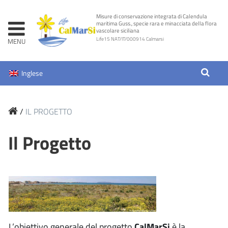
Skip
Misure di conservazione integrata di Calendula
to
maritima Guss., specie rara e minacciata della flora
vascolare siciliana
content
Life15 NAT/IT/000914 Calmarsi
Inglese
/
IL PROGETTO
Il Progetto
L’obiettivo generale del progetto
CalMarSi
è la