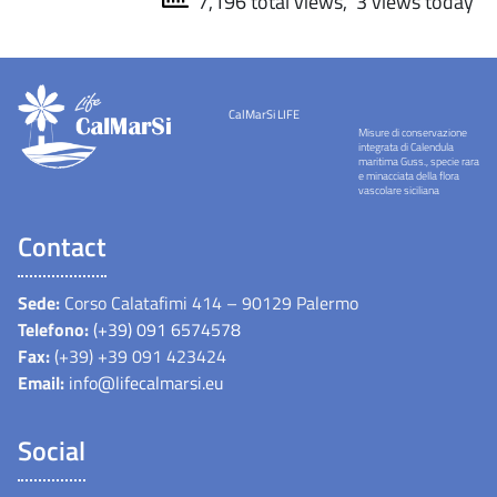
7,196 total views, 3 views today
CalMarSi LIFE
Misure di conservazione
integrata di Calendula
maritima Guss., specie rara
e minacciata della flora
vascolare siciliana
Contact
Sede:
Corso Calatafimi 414 – 90129 Palermo
Telefono:
(+39) 091 6574578
Fax:
(+39) +39 091 423424
Email:
info@lifecalmarsi.eu
Social